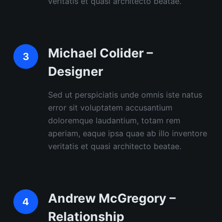
veritatis et quasi architecto beatae.
Michael Colider –
Designer
Sed ut perspiciatis unde omnis iste natus
error sit voluptatem accusantium
doloremque laudantium, totam rem
aperiam, eaque ipsa quae ab illo inventore
veritatis et quasi architecto beatae.
Andrew McGregory –
Relationship